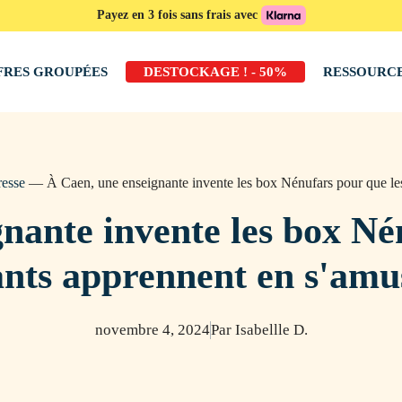
Payez en 3 fois sans frais avec
FRES GROUPÉES
DESTOCKAGE ! - 50%
RESSOURC
resse
—
À Caen, une enseignante invente les box Nénufars pour que le
nante invente les box Né
ants apprennent en s'amu
novembre 4, 2024
Par Isabellle D.