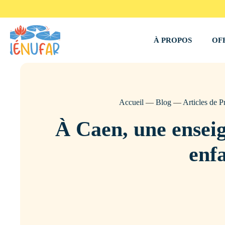
À PROPOS
OF
Accueil
—
Blog
—
Articles de P
À Caen, une enseig
enf