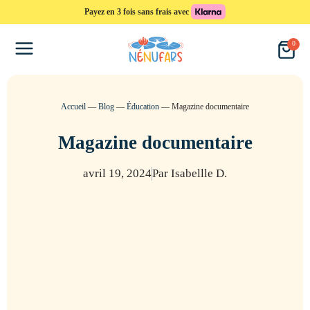
Payez en 3 fois sans frais avec
0
Accueil
—
Blog
—
Éducation
—
Magazine documentaire
Magazine documentaire
avril 19, 2024
Par Isabellle D.