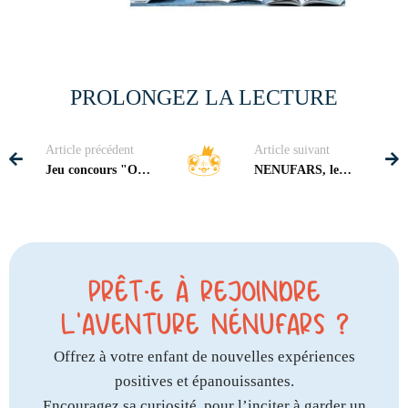
PROLONGEZ LA LECTURE
Article précédent
Article suivant
Jeu concours "OU
NENUFARS, le
TROUVER QUOI
coup de ❤ sur
A CAEN"
France 3
PRÊT·E À REJOINDRE
L'AVENTURE NÉNUFARS ?
Offrez à votre enfant de nouvelles expériences
positives et épanouissantes.
Encouragez sa curiosité, pour l’inciter à garder un