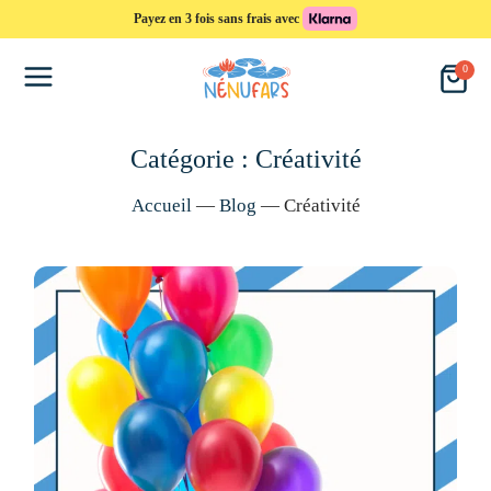
Payez en 3 fois sans frais avec
0
Catégorie :
Créativité
Accueil
—
Blog
—
Créativité